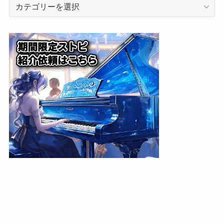
カ
テ
ゴ
リ
ー