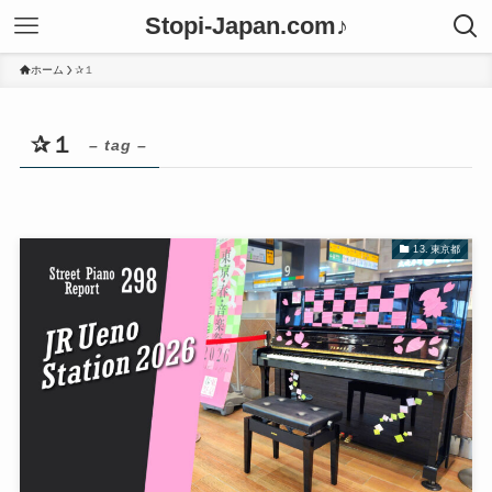
Stopi-Japan.com♪
ホーム
✰１
✰１
– tag –
13. 東京都