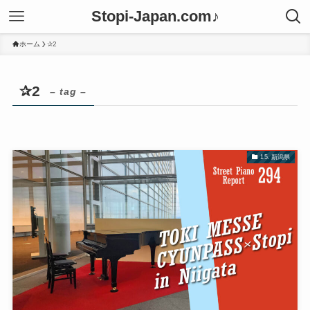
Stopi-Japan.com♪
ホーム
✰2
✰2
– tag –
15. 新潟県