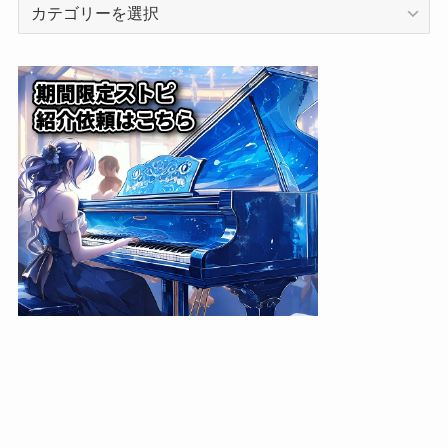
カ
テ
ゴ
リ
ー