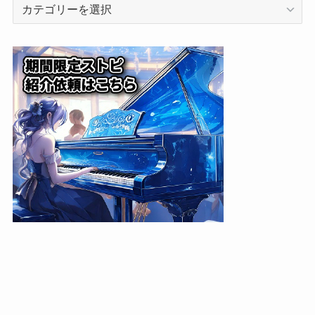
カ
テ
ゴ
リ
ー