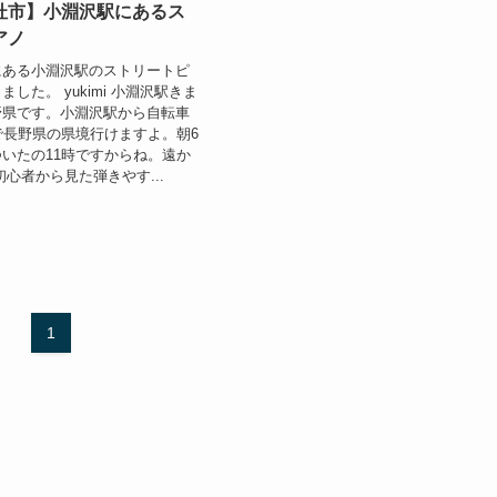
杜市】小淵沢駅にあるス
アノ
にある小淵沢駅のストリートピ
した。 yukimi 小淵沢駅きま
野県です。小淵沢駅から自転車
で長野県の県境行けますよ。朝6
いたの11時ですからね。遠か
初心者から見た弾きやす...
1