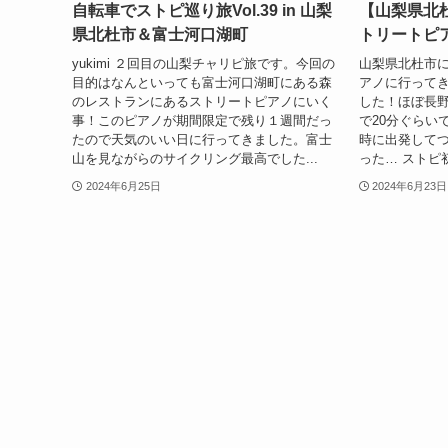
自転車でストピ巡り旅Vol.39 in 山梨
【山梨県北
県北杜市＆富士河口湖町
トリートピ
yukimi ２回目の山梨チャリピ旅です。今回の
山梨県北杜市
目的はなんといっても富士河口湖町にある森
アノに行ってきま
のレストランにあるストリートピアノにいく
した！ほぼ長
事！このピアノが期間限定で残り１週間だっ
で20分ぐらい
たので天気のいい日に行ってきました。富士
時に出発してつ
山を見ながらのサイクリング最高でした...
った… ストピ
2024年6月25日
2024年6月23日