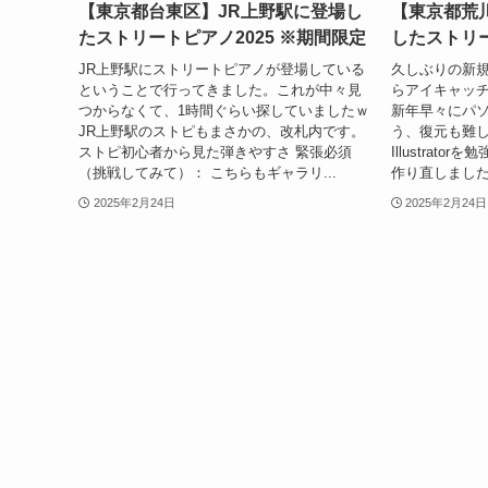
【東京都台東区】JR上野駅に登場し
【東京都荒
たストリートピアノ2025 ※期間限定
したストリ
JR上野駅にストリートピアノが登場している
久しぶりの新
ということで行ってきました。これが中々見
らアイキャッ
つからなくて、1時間ぐらい探していましたｗ
新年早々にパ
JR上野駅のストピもまさかの、改札内です。
う、復元も難
ストピ初心者から見た弾きやすさ 緊張必須
Illustrat
（挑戦してみて）： こちらもギャラリ...
作り直しました。
2025年2月24日
2025年2月24日