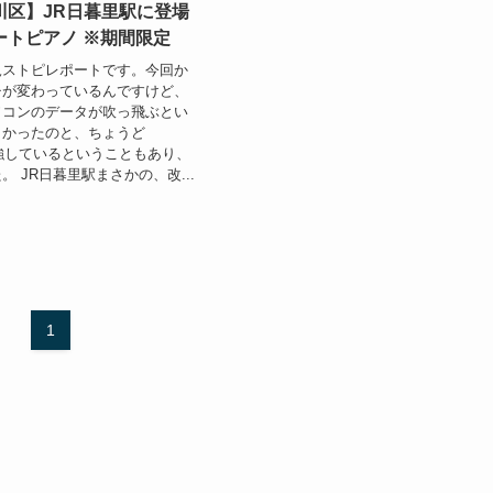
川区】JR日暮里駅に登場
ートピアノ ※期間限定
規ストピレポートです。今回か
チが変わっているんですけど、
ソコンのデータが吹っ飛ぶとい
しかったのと、ちょうど
orを勉強しているということもあり、
 JR日暮里駅まさかの、改...
1