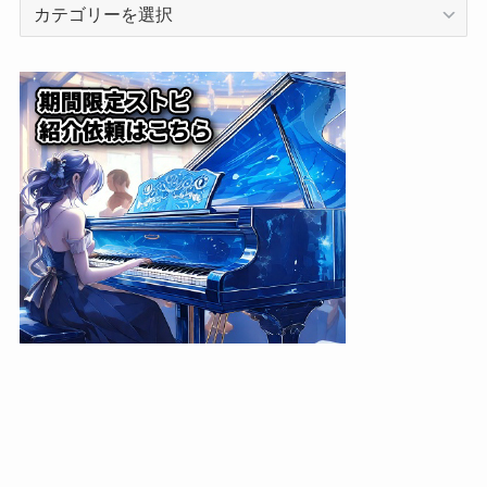
カ
テ
ゴ
リ
ー