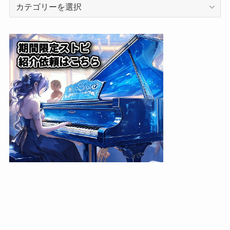
カ
テ
ゴ
リ
ー