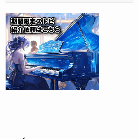
テ
ゴ
リ
ー