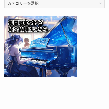
カ
テ
ゴ
リ
ー