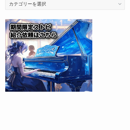
カ
テ
ゴ
リ
ー