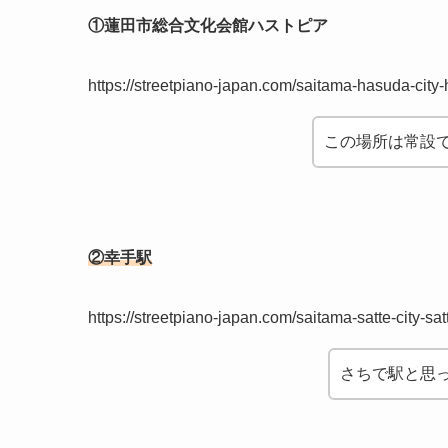
①蓮田市総合文化会館ハストピア
https://streetpiano-japan.com/saitama-hasuda-city-
この場所は常設
②幸手駅
https://streetpiano-japan.com/saitama-satte-city-satt
さちで駅と思