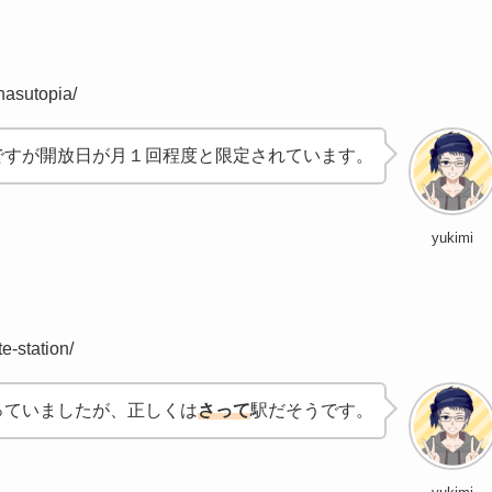
hasutopia/
ですが開放日が月１回程度と限定されています。
yukimi
e-station/
っていましたが、正しくは
さって
駅だそうです。