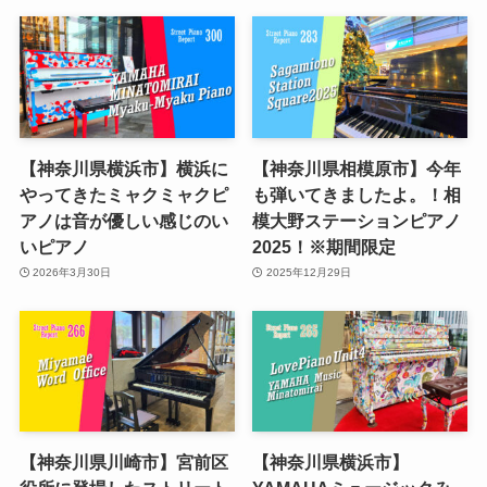
【神奈川県横浜市】横浜に
【神奈川県相模原市】今年
やってきたミャクミャクピ
も弾いてきましたよ。！相
アノは音が優しい感じのい
模大野ステーションピアノ
いピアノ
2025！※期間限定
2026年3月30日
2025年12月29日
【神奈川県川崎市】宮前区
【神奈川県横浜市】